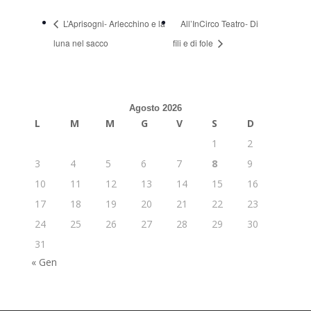
L’Aprisogni- Arlecchino e la
All’InCirco Teatro- Di
luna nel sacco
fili e di fole
Agosto 2026
L
M
M
G
V
S
D
1
2
3
4
5
6
7
8
9
10
11
12
13
14
15
16
17
18
19
20
21
22
23
24
25
26
27
28
29
30
31
« Gen