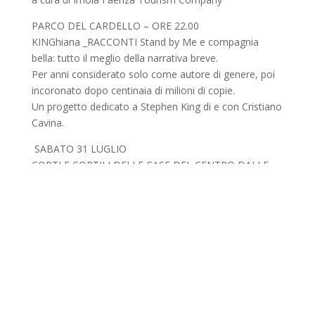
PARCO DEL CARDELLO – ORE 22.00
KINGhiana _RACCONTI Stand by Me e compagnia
bella: tutto il meglio della narrativa breve.
Per anni considerato solo come autore di genere, poi
incoronato dopo centinaia di milioni di copie.
Un progetto dedicato a Stephen King di e con Cristiano
Cavina.
SABATO 31 LUGLIO
CORTI E CORTILI DELLE CASE DEL CENTRO DALLE
ORE 20.30 ALLE ORE 24.00
LA NOTTE DELLE FAVOLE – NEL SEGNO DEL FUOCO
I narratori raccontano con: Fioravante Rea, Ombretta
Zaglio, Abderraim El Hadiri e i narratori del Corso
sull’arte di raccontare le Favole della Tradizione Orale.
Ospite speciale Sergio Diotti.
Regia Roberta Colombo.
Nel segno del fuoco, investigherà la metamorfosi del
fuoco, il suo essere sigillo alle porte dell’Inferno, come