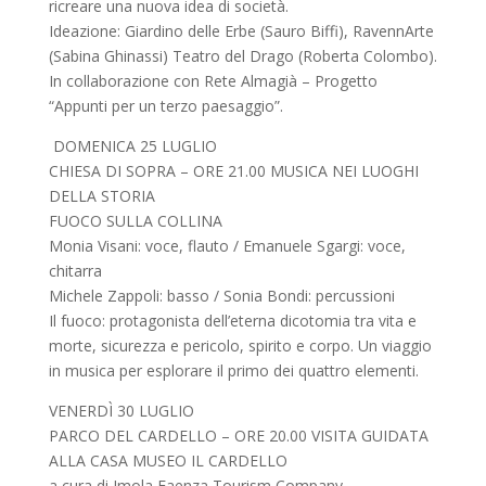
ricreare una nuova idea di società.
Ideazione: Giardino delle Erbe (Sauro Biffi), RavennArte
(Sabina Ghinassi) Teatro del Drago (Roberta Colombo).
In collaborazione con Rete Almagià – Progetto
“Appunti per un terzo paesaggio”.
DOMENICA 25 LUGLIO
CHIESA DI SOPRA – ORE 21.00 MUSICA NEI LUOGHI
DELLA STORIA
FUOCO SULLA COLLINA
Monia Visani: voce, flauto / Emanuele Sgargi: voce,
chitarra
Michele Zappoli: basso / Sonia Bondi: percussioni
Il fuoco: protagonista dell’eterna dicotomia tra vita e
morte, sicurezza e pericolo, spirito e corpo. Un viaggio
in musica per esplorare il primo dei quattro elementi.
VENERDÌ 30 LUGLIO
PARCO DEL CARDELLO – ORE 20.00 VISITA GUIDATA
ALLA CASA MUSEO IL CARDELLO
a cura di Imola Faenza Tourism Company