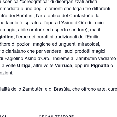
a scenica-“coreografica” di disorganizzati artisti
mediata è uno degli elementi che lega i tre differenti
tro dei Burattini, l’arte antica del Cantastorie, la
pettacolo è ispirato all’opera L’Asino d’Oro di Lucio
 magia, abile oratore ed esperto scrittore); ma il
, l’eroe dei burattini tradizionali dell’Emilia
iolino
itore di pozioni magiche ed unguenti miracolosi,
rio ciarlatano che per vendere i suoi prodotti magici
a di Fagiolino Asino d’Oro.
Insieme al Zambutén vediamo 
 a volte
, altre volte
, oppure
o
Urtiga
Verruca
Pignatta
pozioni.
alità dello Zambutèn e di Brasùla, che offrono arte, cur
AGLI
ORGANIZZATORE