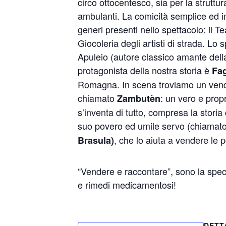
circo ottocentesco, sia per la struttur
ambulanti.
La comicità semplice ed im
generi presenti nello spettacolo: il Tea
Giocoleria degli artisti di strada.
Lo s
Apuleio (autore classico amante della
protagonista della nostra storia è
Fag
Romagna.
In scena troviamo un vend
chiamato
: un vero e prop
Zambutèn
s’inventa di tutto, compresa la stori
suo povero ed umile servo (chiamato
, che lo aiuta a vendere le 
Brasula)
“Vendere e raccontare”, sono la speci
e rimedi medicamentosi!
DETT