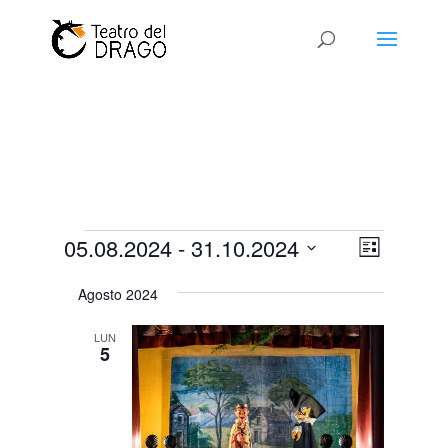
Eventi
Viste
Evento
05.08.2024
 - 
31.10.2024
Lista
Viste
Navigaz
Seleziona
Naviga
Agosto 2024
la
data.
LUN
5