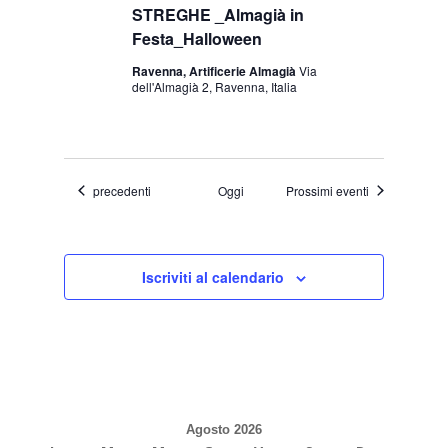
STREGHE _Almagià in
Festa_Halloween
Ravenna, Artificerie Almagià
Via
dell'Almagià 2, Ravenna, Italia
Eventi
precedenti
Oggi
Prossimi eventi
Iscriviti al calendario
Agosto 2026