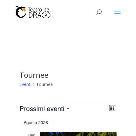
Tournee
Eventi
Tournee
Eventi
Viste
Evento
Prossimi eventi
Lista
Viste
Navigaz
Seleziona
Naviga
Agosto 2026
la
data.
MER