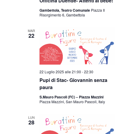
Officina Duende- Attenti al bebè!
Gambettola, Teatro Comunale
Piazza II
Risorgimento 6, Gambettola
MAR
22
22 Luglio 2025 alle 21:00
-
22:30
Pupi di Stac- Giovannin senza
paura
S.Mauro Pascoli (FC) – Piazza Mazzini
Piazza Mazzini, San Mauro Pascoli, Italy
LUN
28