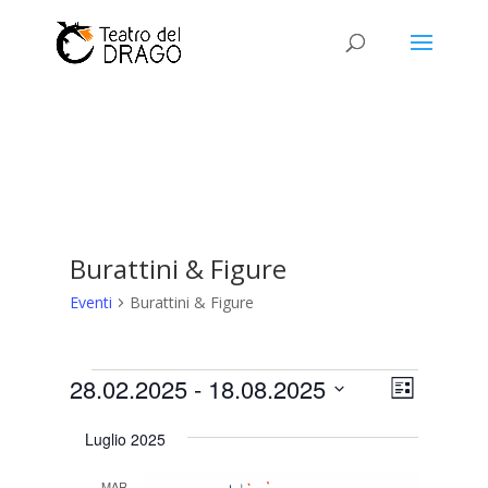
Burattini & Figure
Eventi
Burattini & Figure
Eventi
Viste
Evento
28.02.2025
 - 
18.08.2025
Lista
Viste
Navigaz
Seleziona
Naviga
Luglio 2025
la
data.
MAR