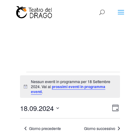
Eventi
Nessun eventi in programma per 18 Settembre
for
2024. Vai ai
prossimi eventi in programma
Notice
18
eventi
.
Settembre
Viste
Evento
18.09.2024
2024
Giorno
Viste
Navigaz
Seleziona
Naviga
la
Giorno precedente
Giorno successivo
data.