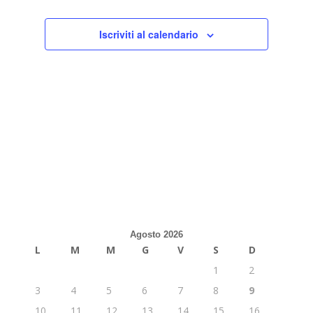
Iscriviti al calendario
Agosto 2026
L
M
M
G
V
S
D
1
2
3
4
5
6
7
8
9
10
11
12
13
14
15
16