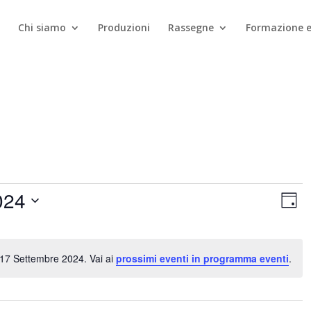
Chi siamo
Produzioni
Rassegne
Formazione e
Vist
Ev
024
Vis
Giorn
Nav
Na
17 Settembre 2024. Vai ai
prossimi eventi in programma eventi
.
Notice