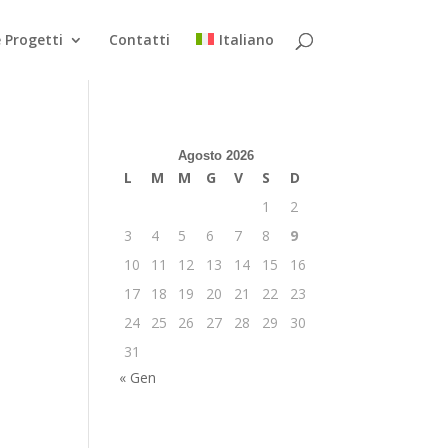
 Progetti
Contatti
Italiano
Agosto 2026
L
M
M
G
V
S
D
1
2
3
4
5
6
7
8
9
10
11
12
13
14
15
16
e
ento
17
18
19
20
21
22
23
te
o
igazione
vigazione
24
25
26
27
28
29
30
31
« Gen