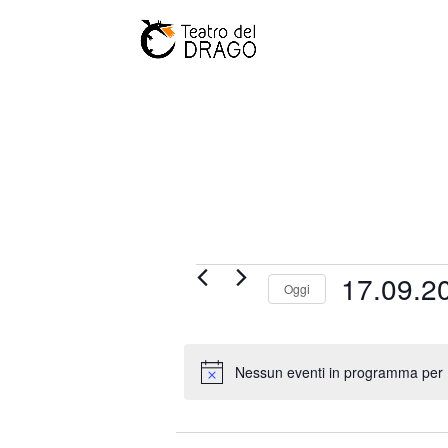
Eventi
17.09.2
Oggi
for
Seleziona
17
la
Settembre
data.
Nessun eventi in programma per 
2024