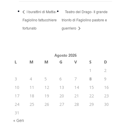
I burattini di Mattia-
Teatro del Drago- Il grande
Fagiolino fattucchiere
trionfo di Fagiolino pastore e
fortunato
guerriero
Agosto 2026
L
M
M
G
V
S
D
1
2
3
4
5
6
7
8
9
10
11
12
13
14
15
16
17
18
19
20
21
22
23
24
25
26
27
28
29
30
31
« Gen