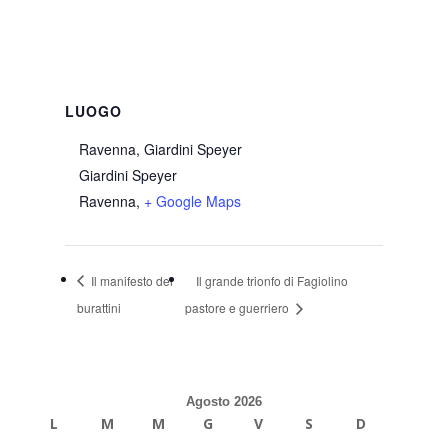
LUOGO
Ravenna, Giardini Speyer
Giardini Speyer
Ravenna
,
+ Google Maps
Il manifesto dei
Il grande trionfo di Fagiolino
burattini
pastore e guerriero
Agosto 2026
L
M
M
G
V
S
D