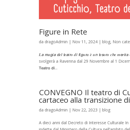
Figure in Rete
da
dragoAdmin
|
Nov 11, 2024
|
blog
,
Non cate
𝑳𝙖 𝙢𝒂𝙜𝒊𝙖 𝙙𝒆𝙡 𝙩𝒆𝙖𝒕𝙧𝒐 𝒅𝙞 𝙛𝒊𝙜𝒖𝙧𝒂 𝒆̀ 𝒖𝙣 𝙩𝒆𝙨𝒐𝙧𝒐 𝒄𝙝𝒆 𝒎
svolgerà a Ravenna dal 29 Novembre al 1 Dicembre e che r
𝗧𝗲𝗮𝘁𝗿𝗼 𝗱𝗶...
CONVEGNO Il teatro di Cut
cartaceo alla transizione di
da
dragoAdmin
|
Nov 22, 2023
|
blog
A dieci anni dal Decreto di Interesse Culturale In
indette dal Ministero della Cultura nell’ambito del