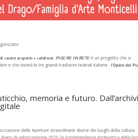
gorizzato
𝙚𝒓𝙞𝒕𝙖 𝙙𝒊 𝒆𝙨𝒔𝙚𝒓𝙚 𝙨𝒄𝙤𝒑𝙚𝒓𝙩𝒐 𝒆 𝒄𝙚𝒍𝙚𝒃𝙧𝒂𝙩𝒐. 𝙁𝑰𝙂𝑼𝙍𝑬 𝑰𝙉 𝙍𝑬𝙏𝑬 è un progetto che si
iunirà le tre grandi tradizioni teatrali italiane : 𝗹’𝗢𝗽𝗲𝗿𝗮 𝗱𝗲𝗶 𝗣𝘂𝗽𝗶,
icchio, memoria e futuro. Dall’archiv
gitale
 occasione delle Aperture straordinarie diurne dei luoghi della cultura
 Piano di valorizzazione 2023, la Soprintendenza Archivistica della Sicil