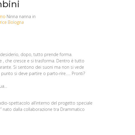
bini
imo
Ninna nanna in
trice Bologna
 desiderio, dopo, tutto prende forma.
, che cresce e si trasforma. Dentro è tutto
urante. Si sentono dei suoni ma non si vede
 punto si deve partire o parto-rire….. Pronti?
qua…
io-spettacolo all’interno del progetto speciale
imi” nato dalla collaborazione tra Drammatico