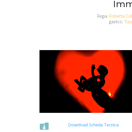
Imm
Regia:
Roberta C
gaelico:
Tizi

Download Scheda Tecnica