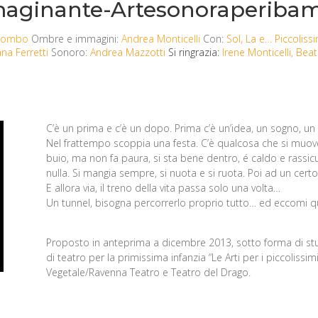
aginante-Artesonoraperibam
olombo
Ombre e immagini:
Andrea Monticelli
Con:
Sol, La e… Piccoliss
ana Ferretti
Sonoro:
Andrea Mazzotti
Si ringrazia:
Irene Monticelli, Bea
C’è un prima e c’è un dopo. Prima c’è un’idea, un sogno, un
Nel frattempo scoppia una festa. C’è qualcosa che si muove 
buio, ma non fa paura, si sta bene dentro, é caldo e rassic
nulla. Si mangia sempre, si nuota e si ruota. Poi ad un certo
E allora via, il treno della vita passa solo una volta…
Un tunnel, bisogna percorrerlo proprio tutto… ed eccomi 
Proposto in anteprima a dicembre 2013, sotto forma di stud
di teatro per la primissima infanzia “Le Arti per i piccoliss
Vegetale/Ravenna Teatro e Teatro del Drago.