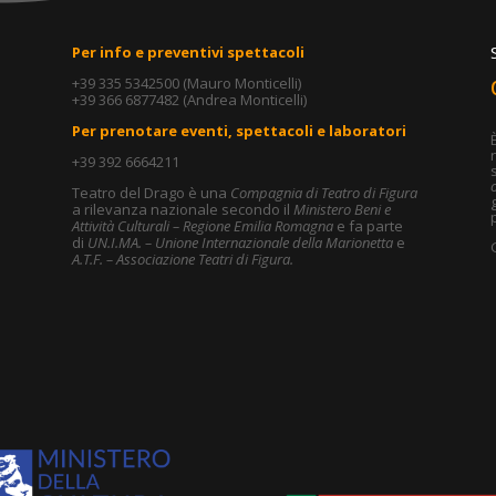
Per info e preventivi spettacoli
+39 335 5342500 (Mauro Monticelli)
+39 366 6877482 (Andrea Monticelli)
Per prenotare eventi, spettacoli e laboratori
+39 392 6664211
o
Teatro del Drago è una
Compagnia di Teatro di Figura
a rilevanza nazionale secondo il
Ministero Beni e
p
Attività Culturali – Regione Emilia Romagna
e fa parte
di
UN.I.MA. – Unione Internazionale della Marionetta
e
A.T.F. – Associazione Teatri di Figura.