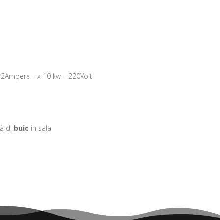
Ampere – x 10 kw – 220Volt
tà di
buio
in sala