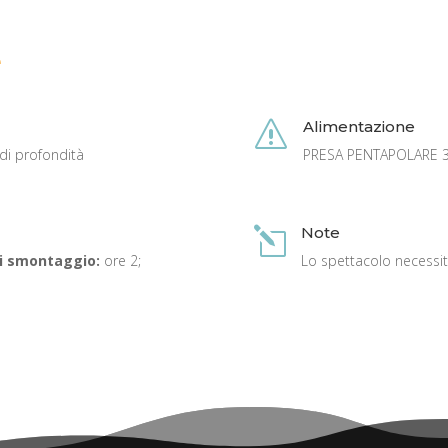
e
Alimentazione
s
 di profondità
PRESA PENTAPOLARE 32
Note
l
i smontaggio:
ore 2;
Lo spettacolo necessi