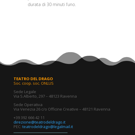
durata di 30 minuti l’uno
.
TEATRO DEL DRAGO
Soc. coop. soc. ONLUS
Sede Legale
Via S.Alberto, 297 – 48123 Ravenna
Sede Operativa
Via Venezia 26 c/o Officine Creative – 48121 Ravenna
+39 392 666 42 11
direzione@teatrodeldrago.it
PEC:
teatrodeldrago@legalmail.it