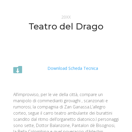
20XX
Teatro del Drago

Download Scheda Tecnica
All’improvviso, per le vie della città, compare un
manipolo di commedianti girovaghi , scanzonati e
rumorosi, la compagnia di Zan Ganassa.L’allegro
corteo, segue il carro teatro ambulante dei burattini
scandito dal ritmo dell’organetto diatonico.I personaggi
sono sette, Dottor Balanzone, Pantalon dè Bisognosi,
la Bella Colombina e quel poveraccio d’Arlechin