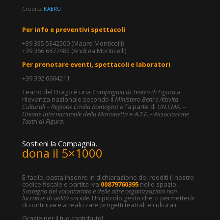
Credits:
KAERU
Per info e preventivi spettacoli
+39 335 5342500 (Mauro Monticelli)
+39 366 6877482 (Andrea Monticelli)
Per prenotare eventi, spettacoli e laboratori
+39 392 6664211
Teatro del Drago è una
Compagnia di Teatro di Figura
a
rilevanza nazionale secondo il
Ministero Beni e Attività
Culturali – Regione Emilia Romagna
e fa parte di
UN.I.MA. –
Unione Internazionale della Marionetta
e
A.T.F. – Associazione
Teatri di Figura.
Sostieni la Compagnia,
dona il 5×1000
È facile, basta inserire in dichiarazione dei redditi il nostro
codice fiscale e partita iva
00879760395
nello spazio
Sostegno del volontariato e delle altre organizzazioni non
lucrative di utilità sociale
. Un piccolo gesto che ci permetterà
di continuare a realizzare progetti teatrali e culturali.
Grazie per il tuo contributo!