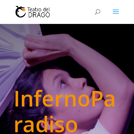
InfernoPa
radiso