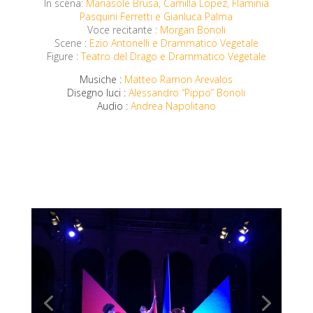
In scena:
Mariasole Brusa, Camilla Lopez, Flaminia
Pasquini Ferretti e Gianluca Palma
Voce recitante :
Morgan Bonoli
Scene :
Ezio Antonelli e Drammatico Vegetale
Figure :
Teatro del Drago e Drammatico Vegetale
Musiche :
Matteo Ramon Arevalos
Disegno luci :
Alessandro “Pippo”
Bonoli
Audio :
Andrea Napolitano