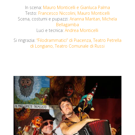
In scena:
Mauro Monticelli e Gianluca Palma
Testo:
Francesco Niccolini, Mauro Monticelli
Scena, costumi e pupazzi:
Arianna Maritan, Michela
Bellagamba
Luci e tecnica:
Andrea Monticelli
Si ringrazia:
“Filodrammatici” di Piacenza, Teatro Petrella
di Longiano, Teatro Comunale di Russi