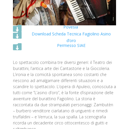

Povesia

Download Scheda Tecnica Fagiolino Asino
d’oro

Permesso SIAE
Lo spettacolo combina tre diversi generi: il Teatro dei
burattini, l’antica arte dei Cantastorie e la Giocoleria.
L’ironia e la comicità spontanea sono costanti che
riescono ad amalgamare differenti situazioni e a
scandire lo spettacolo. L’opera di Apuleio, conosciuta a
tutti come “L’asino d’oro”, è la fonte d’ispirazione delle
avventure del burattino Fagiolino. La storia è
raccontata da due strampalati personaggi: Zambutèn
– burbero venditore ciarlatano di unguenti e rimedi
truffaldini – e Verruca, la sua spalla. La scenografia
ricorda un decadente circo ottocentesco di guitti e
saltimbanco.