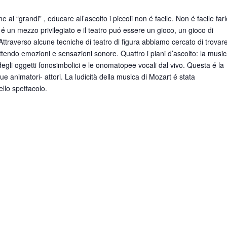
 ai “grandi” , educare all’ascolto i piccoli non é facile. Non é facile far
 é un mezzo privilegiato e il teatro puó essere un gioco, un gioco di
Attraverso alcune tecniche di teatro di figura abbiamo cercato di trovar
tendo emozioni e sensazioni sonore. Quattro i piani d’ascolto: la musi
i degli oggetti fonosimbolici e le onomatopee vocali dal vivo. Questa é la
ue animatori- attori. La ludicità della musica di Mozart é stata
llo spettacolo.