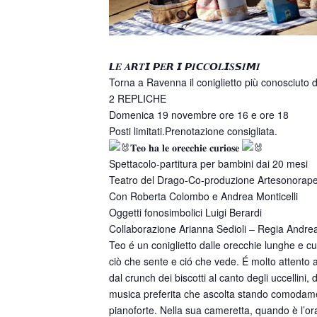
𝙇𝑬 𝑨𝙍𝑻𝙄 𝙋𝑬𝙍 𝙄 𝙋𝑰𝘾𝑪𝙊𝑳𝙄𝑺𝙎𝑰𝙈𝑰
Torna a Ravenna il coniglietto più conosciuto da
2 REPLICHE
Domenica 19 novembre ore 16 e ore 18
Posti limitati.Prenotazione consigliata.
𝐓𝐞𝐨 𝐡𝐚 𝐥𝐞 𝐨𝐫𝐞𝐜𝐜𝐡𝐢𝐞 𝐜𝐮𝐫𝐢𝐨𝐬𝐞
Spettacolo-partitura per bambini dai 20 mesi
Teatro del Drago-Co-produzione Artesonorape
Con Roberta Colombo e Andrea Monticelli
Oggetti fonosimbolici Luigi Berardi
Collaborazione Arianna Sedioli – Regia Andrea
Teo é un coniglietto dalle orecchie lunghe e cu
ciò che sente e ció che vede. É molto attento a t
dal crunch dei biscotti al canto degli uccellini
musica preferita che ascolta stando comodame
pianoforte. Nella sua cameretta, quando è l’ora