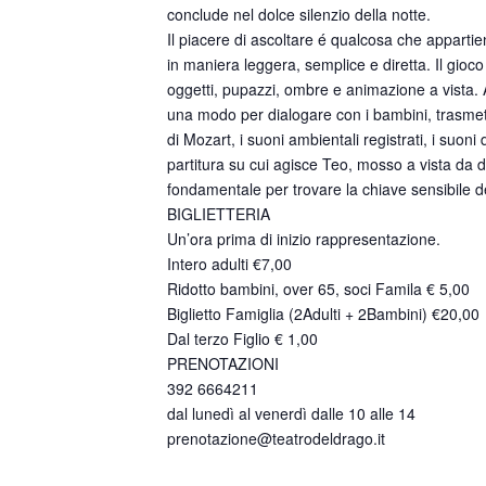
conclude nel dolce silenzio della notte.
Il piacere di ascoltare é qualcosa che appartiene
in maniera leggera, semplice e diretta. Il gioco
oggetti, pupazzi, ombre e animazione a vista. 
una modo per dialogare con i bambini, trasmet
di Mozart, i suoni ambientali registrati, i suon
partitura su cui agisce Teo, mosso a vista da d
fondamentale per trovare la chiave sensibile de
BIGLIETTERIA
Un’ora prima di inizio rappresentazione.
Intero adulti €7,00
Ridotto bambini, over 65, soci Famila € 5,00
Biglietto Famiglia (2Adulti + 2Bambini) €20,00
Dal terzo Figlio € 1,00
PRENOTAZIONI
392 6664211
dal lunedì al venerdì dalle 10 alle 14
prenotazione@teatrodeldrago.it