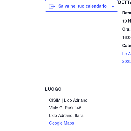
DETT
Salva nel tuo calendario
Data
19 
Ora:
16:0
Cate
Le A
202
LUOGO
CISIM | Lido Adriano
Viale G. Parini 48
Lido Adriano
,
Italia
+
Google Maps