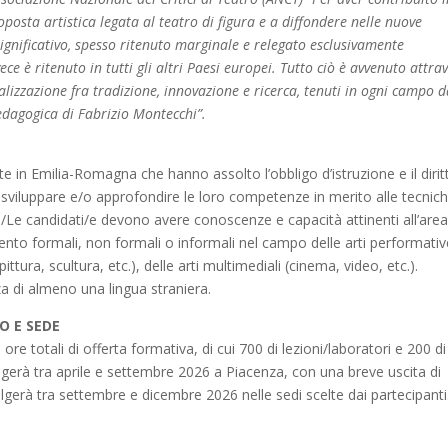
posta artistica legata al teatro di figura e a diffondere nelle nuove
 significativo, spesso ritenuto marginale e relegato esclusivamente
vece è ritenuto in tutti gli altri Paesi europei. Tutto ciò è avvenuto attra
cializzazione fra tradizione, innovazione e ricerca, tenuti in ogni campo 
edagogica di Fabrizio Montecchi”.
ate in Emilia-Romagna che hanno assolto l’obbligo d’istruzione e il dirit
a sviluppare e/o approfondire le loro competenze in merito alle tecnic
 I/Le candidati/e devono avere conoscenze e capacità attinenti all’are
mento formali, non formali o informali nel campo delle arti performati
pittura, scultura, etc.), delle arti multimediali (cinema, video, etc.).
a di almeno una lingua straniera.
O E SEDE
ore totali di offerta formativa, di cui 700 di lezioni/laboratori e 200 di
volgerà tra aprile e settembre 2026 a Piacenza, con una breve uscita di
lgerà tra settembre e dicembre 2026 nelle sedi scelte dai partecipanti