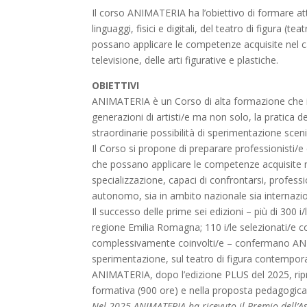
Il corso ANIMATERIA ha l’obiettivo di formare att
linguaggi, fisici e digitali, del teatro di figura (t
possano applicare le competenze acquisite nel ca
televisione, delle arti figurative e plastiche.
OBIETTIVI
ANIMATERIA è un Corso di alta formazione che i
generazioni di artisti/e ma non solo, la pratica d
straordinarie possibilità di sperimentazione sce
Il Corso si propone di preparare professionisti/e c
che possano applicare le competenze acquisite ne
specializzazione, capaci di confrontarsi, profes
autonomo, sia in ambito nazionale sia internazio
Il successo delle prime sei edizioni – più di 300 i/
regione Emilia Romagna; 110 i/le selezionati/e con 
complessivamente coinvolti/e – confermano ANI
sperimentazione, sul teatro di figura contempor
ANIMATERIA, dopo l’edizione PLUS del 2025, ripro
formativa (900 ore) e nella proposta pedagogica
Nel 2025 ANIMATERIA ha ricevuto il Premio dell’Ass