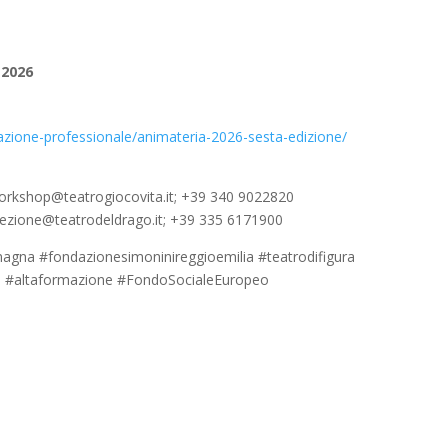
 2026
mazione-professionale/animateria-2026-sesta-edizione/
workshop@teatrogiocovita.it; +39 340 9022820
irezione@teatrodeldrago.it; +39 335 6171900
magna #fondazionesimoninireggioemilia #teatrodifigura
a #altaformazione #FondoSocialeEuropeo