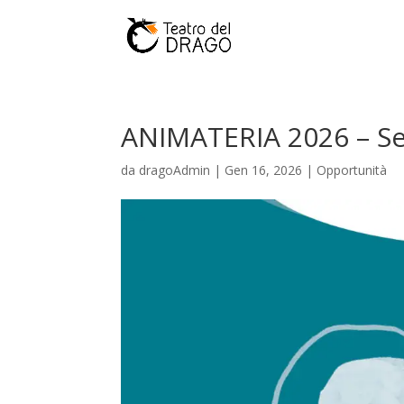
ANIMATERIA 2026 – Se
da
dragoAdmin
|
Gen 16, 2026
|
Opportunità