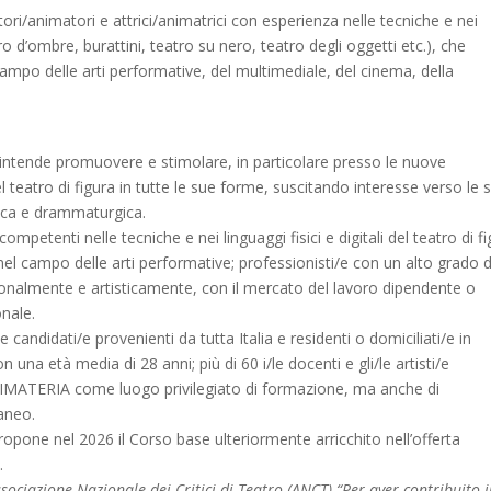
ori/animatori e attrici/animatrici con esperienza nelle tecniche e nei
eatro d’ombre, burattini, teatro su nero, teatro degli oggetti etc.), che
mpo delle arti performative, del multimediale, del cinema, della
ntende promuovere e stimolare, in particolare presso le nuove
el teatro di figura in tutte le sue forme, suscitando interesse verso le 
nica e drammaturgica.
ompetenti nelle tecniche e nei linguaggi fisici e digitali del teatro di f
l campo delle arti performative; professionisti/e con un alto grado d
sionalmente e artisticamente, con il mercato del lavoro dipendente o
nale.
le candidati/e provenienti da tutta Italia e residenti o domiciliati/e in
una età media di 28 anni; più di 60 i/le docenti e gli/le artisti/e
MATERIA come luogo privilegiato di formazione, ma anche di
aneo.
pone nel 2026 il Corso base ulteriormente arricchito nell’offerta
.
ociazione Nazionale dei Critici di Teatro (ANCT) “Per aver contribuito 