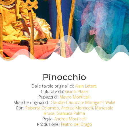
Pinocchio
Dalle tavole originali di:
Alain Letort.
Colorate da:
Gianni Plazzi
Pupazzi di:
Mauro Monticelli
Musiche originali di:
Claudio Capucci e Morrigan’s Wake
Con:
Roberta Colombo, Andrea Monticelli, Mariasole
Brusa, Gianluca Palma
Regia:
Andrea Monticelli
Produzione:
Teatro del Drago