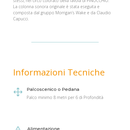
stessi, nel circo colorato della favola di PINOCCHIO.
La colonna sonora originale è stata eseguita e
composta dal gruppo Morrigan’s Wake e da Claudio
Capucci.
Informazioni Tecniche
Palcoscenico o Pedana
1
Palco minimo 8 metri per 6 di Profondità
Alimentazione