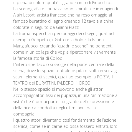
e piena di colore qual è il grande circo di Pinocchio…
La scenografia e i pupazzi sono ispirati alle immagini di
Alain Letort, artista francese che ha reso omaggio al
famoso burattino di legno creando 12 tavole a china,
colorate in seguito da Gianni Plazzi.
La trama rispecchia i personaggi dei disegni, quali ad
esempio Geppetto, il Gatto e la Volpe, la Fatina,
Mangiafuoco, creando “quadri e scene” indipendenti,
come in un collage che voglia ripercorrere visivamente
la famosa storia di Collodi.
L’intero spettacolo si svolge nella parte centrale della
scena, dove lo spazio teatrale ospita di volta in volta gli
scarni elementi scenici, quali ad esempio la PORTA, il
TEATRO dei BURATTINI, l’ALBERO, il CIRCO.
Nello stesso spazio si muovono anche gli attori,
accompagnatori fissi dei pupazzi, in una “animazione a
vista” che è ormai parte integrante dell’espressione e
della ricerca condotta negli ultimi anni dalla
compagnia.
I quattro attori diventano così fondamento dell’azione
scenica, come se in carne ed ossa fossero entrati, loro