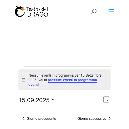
Eventi
Nessun eventi in programma per 15 Settembre
for
2025. Vai ai
prossimi eventi in programma
Notice
15
eventi
.
Settembre
Viste
Evento
15.09.2025
2025
Giorno
Viste
Navigaz
Seleziona
Naviga
la
Giorno precedente
Giorno successivo
data.