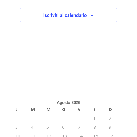
Iscriviti al calendario
Agosto 2026
L
M
M
G
V
S
D
1
2
3
4
5
6
7
8
9
10
11
12
13
14
15
16